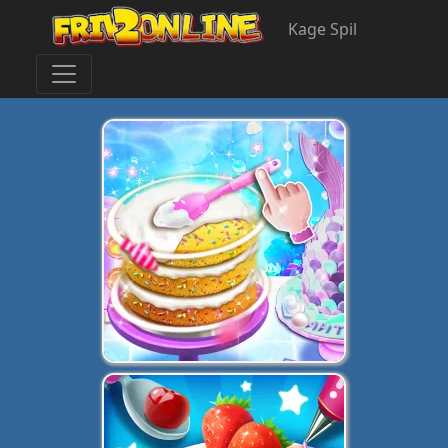
Kage Spil