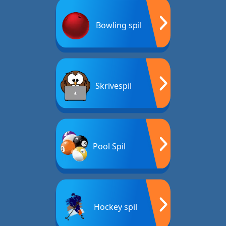
Bowling spil
Skrivespil
Pool Spil
Hockey spil