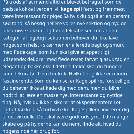
På trods af at mænd altid er blevet betragtet som de
bedste kokke i verden, vil
kage spil
først og fremmest
være interessant for piger. Så hvis du også er en berømt
sød tand, så besøg hellere vores nye sektion og nyd de
luksuriøse sukker- og flødedelikatesser. I en anden
kategori af legetøj i sektionen behøver du ikke lave
noget som helst - skærmen er allerede bagt og smurt
med flødekage, som kun skal give et appetitligt
udseende: dekorer med fløde roser, farvet glasur, tag en
elegant op bakke osv. I dette tilfælde skal du fungere
som dekoratør frem for kok. Hvilket dog ikke er mindre
fascinerende. Som du kan se, er Kage spil ret forskellige,
du behøver ikke at kede dig med dem, men du bliver
nødt til at lære en masse nye, interessante og nyttige
ting. Nå, hvis du ikke risikerer at eksperimentere i et
rigtigt køkken, så fortvivl ikke: Kagespillene inviterer dig
til det virtuelle. Det skal være godt udstyret: I de mange
skabe og på hylderne kan du nemt finde alt, hvad du
nogensinde har brug for.