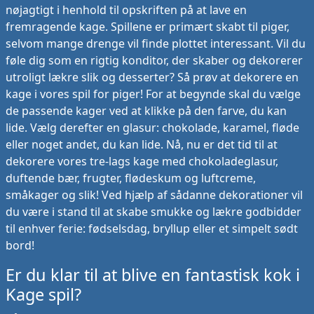
nøjagtigt i henhold til opskriften på at lave en
fremragende kage. Spillene er primært skabt til piger,
selvom mange drenge vil finde plottet interessant. Vil du
føle dig som en rigtig konditor, der skaber og dekorerer
utroligt lækre slik og desserter? Så prøv at dekorere en
kage i vores spil for piger! For at begynde skal du vælge
de passende kager ved at klikke på den farve, du kan
lide. Vælg derefter en glasur: chokolade, karamel, fløde
eller noget andet, du kan lide. Nå, nu er det tid til at
dekorere vores tre-lags kage med chokoladeglasur,
duftende bær, frugter, flødeskum og luftcreme,
småkager og slik! Ved hjælp af sådanne dekorationer vil
du være i stand til at skabe smukke og lækre godbidder
til enhver ferie: fødselsdag, bryllup eller et simpelt sødt
bord!
Er du klar til at blive en fantastisk kok i
Kage spil?