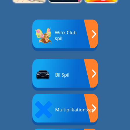
Winx Club
spil
Bil Spil
Multiplikationsspil