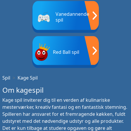
Vanedannende
spil
Red Ball spil
Spil
Kage Spil
Om kagespil
Kage spil inviterer dig til en verden af kulinariske
mesterværker, kreativ fantasi og en fantastisk stemning.
Spilleren har ansvaret for et fremragende køkken, fuldt
udstyret med det nødvendige udstyr og alle produkter.
Det er kun tilbage at studere opgaven og gøre alt