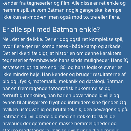
kender fra tegneserier og film. Alle disse er ret enkle og
nemme spil, selvom Batman nogle gange skal kæmpe
ikke kun en-mod-en, men også mod to, tre eller flere.
Er alle spil med Batman enkle?
Nej, det er de ikke. Der er dog også ret komplekse spil,
hvor flere genrer kombineres - både kamp og arkade.
Det er ikke tilfældigt, at historien om denne karakters
tegneserier fremhævede hans sinds muligheder. Hans IQ
er væsentligt højere end 180, og hans logiske evner er
ikke mindre høje. Han kender og bruger resultaterne af
biologi, fysik, matematik, mekanik og datalogi. Batman
har en fremragende fotografisk hukommelse og
fornuftig tænkning, han har en uovervindelig vilje og
evnen til at inspirere frygt og intimidere sine fjender. Og
hvilken usædvanlig og brutal teknik, den bevæger sig på.
Batman-spil vil glæde dig med en række forskellige
niveauer, der gemmer en masse hemmeligheder og
stærke modstandere, hvis sejr vil bringe dig glædelig