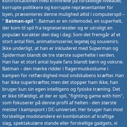
konfrontationen med kriminelle på forskellige niveauer,
korrupte politikere og korrupte repræsentanter for
byen, præsenteres denne mulighed altid i computerspil –
"
Batman-spil
". Batman er en rollemodel, en superhelt,
der kom til spil fra tegneseriesider og er utroligt en
populær karakter den dag i dag: Som det fremgår af et
stort antal film, animationsserier, legetøj og souvenirs.
Ikke underligt, at han er inkluderet med Superman og
Spiderman blandt de tre største superhelte i verden.
Han har et stort antal loyale fans blandt børn og voksne.
Batman – den mørke ridder i flagermuskostume i
kampen for retfærdighed mod ondskabens kræfter. Han
har ikke superkræfter, men det stopper ham ikke, han
bruger kun sin egen intelligens og fysiske træning. Det
er ikke tilfældigt, at der er spil, "fighting game with him",
som fokuserer på denne profil af helten - den største
mester i kampsport i DC-universet. Her bruger han mod
forskellige modstandere en kombination af kraftige
slag, spektakulære stande eller forskellige gadgets, vi