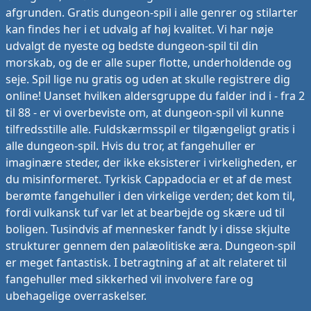
afgrunden. Gratis dungeon-spil i alle genrer og stilarter
kan findes her i et udvalg af høj kvalitet. Vi har nøje
udvalgt de nyeste og bedste dungeon-spil til din
morskab, og de er alle super flotte, underholdende og
seje. Spil lige nu gratis og uden at skulle registrere dig
online! Uanset hvilken aldersgruppe du falder ind i - fra 2
til 88 - er vi overbeviste om, at dungeon-spil vil kunne
tilfredsstille alle. Fuldskærmsspil er tilgængeligt gratis i
alle dungeon-spil. Hvis du tror, at fangehuller er
imaginære steder, der ikke eksisterer i virkeligheden, er
du misinformeret. Tyrkisk Cappadocia er et af de mest
berømte fangehuller i den virkelige verden; det kom til,
fordi vulkansk tuf var let at bearbejde og skære ud til
boligen. Tusindvis af mennesker fandt ly i disse skjulte
strukturer gennem den palæolitiske æra. Dungeon-spil
er meget fantastisk. I betragtning af at alt relateret til
fangehuller med sikkerhed vil involvere fare og
ubehagelige overraskelser.