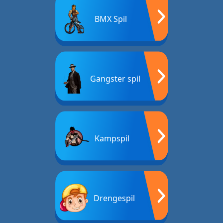
BMX Spil
Gangster spil
Kampspil
Drengespil