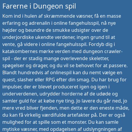
Farerne i Dungeon spil
Kom ind i hulen af skræmmende væsner, få en masse
erfaring og adrenalin i online fangehulsspil, nå nye
højder og beundre de smukke udsigter over de
underjordiske ukendte verdener, ingen grund til at
vente, gå videre i online fangehulsspil. Fordyb dig i
katakombernes mørke verden med dungeon crawler-
spil - der er stadig mange overlevende skeletter,
spøgelser og drager, og du vil se behovet for at passere.
Blandt hundredvis af onlinespil kan du nemt vælge en
quest, slasher eller RPG efter din smag. Du har brug for
impulser, der er blevet produceret igen og igen i
underverdenen, udrydder horderne af de udøde og
samler guld for at købe nye ting. Jo lavere du går ned, jo
mere vred bliver fjenden, men dette er den eneste måde,
du kan få virkelig værdifulde artefakter på. Der er også
mulighed for at spille som et monster. Du kan samle
mytiske væsner, med opdagelsen af udslyngningen af