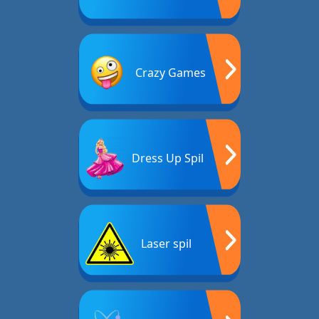
Crazy Games
Dress Up Spil
Laser spil