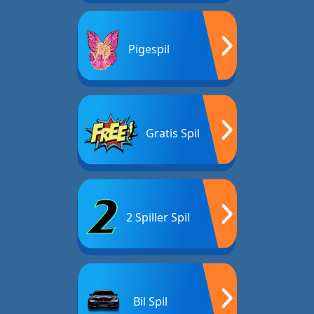
Pigespil
Gratis Spil
2 Spiller Spil
Bil Spil