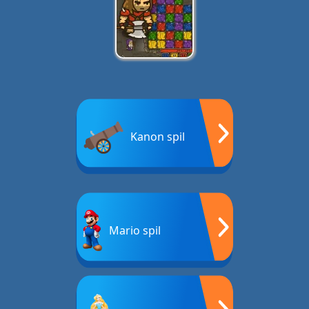
Kanon spil
Mario spil