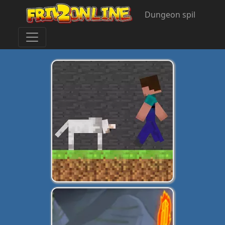
Dungeon spil