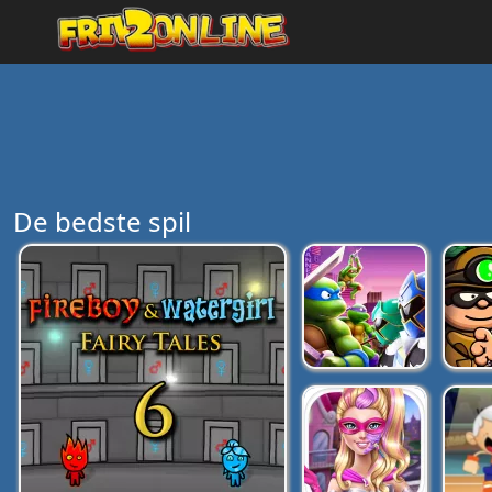
De bedste spil