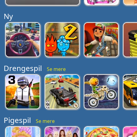
Ny
Drengespil
Se mere
Pigespil
Se mere