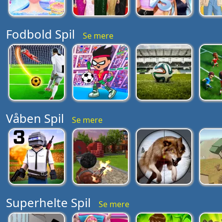
Fodbold Spil
Se mere
Våben Spil
Se mere
Superhelte Spil
Se mere