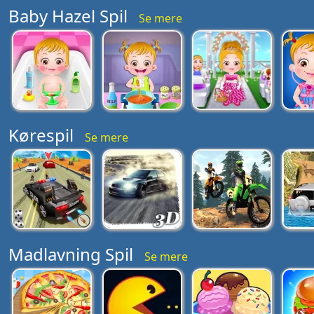
Baby Hazel Spil
Se mere
Kørespil
Se mere
Madlavning Spil
Se mere