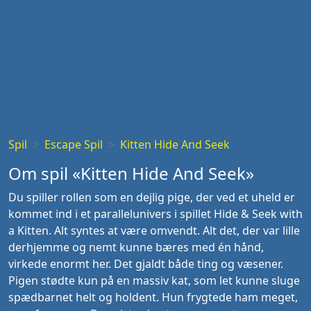
Spil
Escape Spil
Kitten Hide And Seek
Om spil «Kitten Hide And Seek»
Du spiller rollen som en dejlig pige, der ved et uheld er
kommet ind i et parallelunivers i spillet Hide & Seek with
a Kitten. Alt syntes at være omvendt. Alt det, der var lille
derhjemme og nemt kunne bæres med én hånd,
virkede enormt her. Det gjaldt både ting og væsener.
Pigen stødte kun på en massiv kat, som let kunne sluge
spædbarnet helt og holdent. Hun frygtede ham meget,