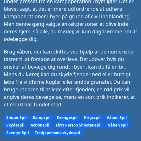
under presset fra en kampoperation i bymiljøer. Det er
blevet sagt, at det er mere udfordrende at udføre
kampoperationer i byer på grund af civil indblanding.
Men denne gang valgte enkeltpersoner at blive inde i
deres hjem, så alle, du møder, vil kun dagdrømme om at
ødelægge dig.
Brug våben, der kan skiftes ved hjælp af de numeriske
taster til at forsøge at overleve. Derudover, hvis du
ønsker at bevæge dig rundt i byen, kan du få en bil.
Mens du kører, kan du skyde fjender ned eller hurtigt
løbe fra vildfarne kugler eller endda granater. Du kan
bruge radaren til at lede efter fjenden; en rød prik vil
angive deres bevægelse, mens en sort prik indikerer, at
et mord har fundet sted.
Sniper Spil
Kampspil
Drengespil
Krigsspil
Våben Spil
Skydespil
Actionspil
First Person Shooter-spil
Våben spil
Eventyr Spil
Tredjepersons skydespil