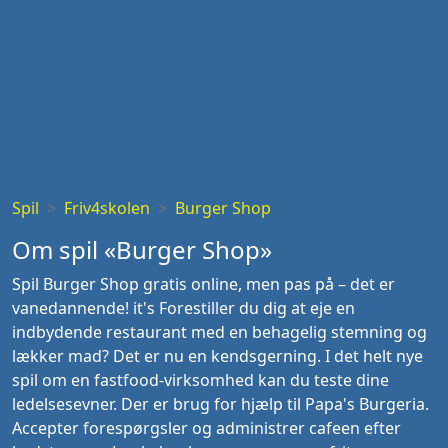
Spil
Friv4skolen
Burger Shop
Om spil «Burger Shop»
Spil Burger Shop gratis online, men pas på – det er
vanedannende! it's Forestiller du dig at eje en
indbydende restaurant med en behagelig stemning og
lækker mad? Det er nu en kendsgerning. I det helt nye
spil om en fastfood-virksomhed kan du teste dine
ledelsesevner. Der er brug for hjælp til Papa's Burgeria.
Accepter forespørgsler og administrer cafeen efter