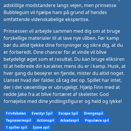
adskillige modstandere langs vejen, men prinsesse
Bubblegum vil hjælpe ham på grund af hendes
omfattende videnskabelige ekspertise.
Prinsessen vil arbejde sammen med dig om at bruge
forskellige materialer til at lave nye våben. Før kamp
bør du altid tjekke dine forsyninger og sikre dig, at du
er forberedt. Dine chancer for at vinde vil blive
betydeligt øget som et resultat. Du kan bruge eliksiren
til at helbrede din karakter, mens du er i kamp. Husk, at
hver gang du besejrer en fjende, mister du altid noget.
Uanset hvad der falder, så tag det op. Spillet har intet,
der i det væsentlige er ubrugeligt. Hjælp Finn med at
redde Jake fra at blive fortæret af skeletter. God
fornøjelse med dine yndlingsfigurer og held og lykke!
Friv4skolen
Eventyr Spil
Escape Spil
Drengespil
Tegneseriespil
Actionspil
Arkadespil
Populære spil
1 spiller spil
Sjove spil