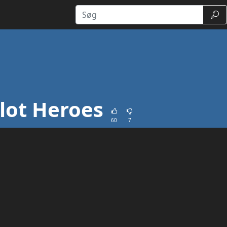
Søg
ilot Heroes
60
7