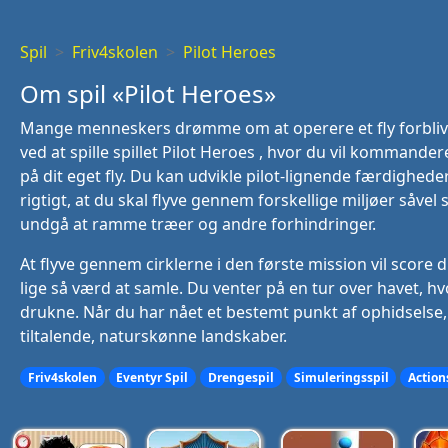
Spil
Friv4skolen
Pilot Heroes
Om spil «Pilot Heroes»
Mange menneskers drømme om at operere et fly forbliv
ved at spille spillet Pilot Heroes , hvor du vil kommande
på dit eget fly. Du kan udvikle pilot-lignende færdigheder 
rigtigt, at du skal flyve gennem forskellige miljøer såve
undgå at ramme træer og andre forhindringer.
At flyve gennem cirklerne i den første mission vil score di
lige så værd at samle. Du venter på en tur over havet, hv
drukne. Når du har nået et bestemt punkt af ophidselse, 
tiltalende, naturskønne landskaber.
Friv4skolen
Eventyr Spil
Drengespil
Simuleringsspil
Action