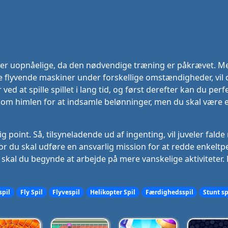
er uopnåelige, da den nødvendige træning er påkrævet. Me
re flyvende maskiner under forskellige omstændigheder, vil du
ved at spille spillet i lang tid, og først derefter kan du pe
l som himlen for at indsamle belønninger, men du skal være e
g point. Så, tilsyneladende ud af ingenting, vil juveler falde
or du skal udføre en ansvarlig mission for at redde enkeltpe
skal du begynde at arbejde på mere vanskelige aktiviteter. F
spil
Fly Spil
Flyvespil
Helikopter Spil
Færdighedsspil
Stunt sp