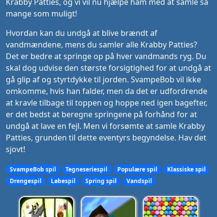
Krabby Patties, og vi vil nu hjælpe ham med at samle så
mange som muligt!
Hvordan kan du undgå at blive brændt af
vandmændene, mens du samler alle Krabby Patties?
Det er bedre at springe op på hver vandmands ryg. Du
skal dog udvise den største forsigtighed for at undgå at
gå glip af og styrtdykke til jorden. SvampeBob vil ikke
omkomme, hvis han falder, men da det er udfordrende
at kravle tilbage til toppen og hoppe ned igen bagefter,
er det bedst at beregne springene på forhånd for at
undgå at lave en fejl. Men vi forsømte at samle Krabby
Patties, grunden til dette eventyrs begyndelse. Hav det
sjovt!
SvampeBob spil
Tegneseriespil
Populære spil
Klassiske spil
Drengespil
Løbespil
Spring spil
Vandspil