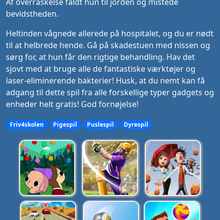
Af overraskelse faldt hun til jorden og mistede
bevidstheden.
Heltinden vågnede allerede på hospitalet, og du er nødt
til at helbrede hende. Gå på skadestuen med nissen og
sørg for, at hun får den rigtige behandling. Hav det
sjovt med at bruge alle de fantastiske værktøjer og
laser-eliminerende bakterier! Husk, at du nemt kan få
adgang til dette spil fra alle forskellige typer gadgets og
enheder helt gratis! God fornøjelse!
Friv4skolen
Pigespil
Puslespil
Dyrespil