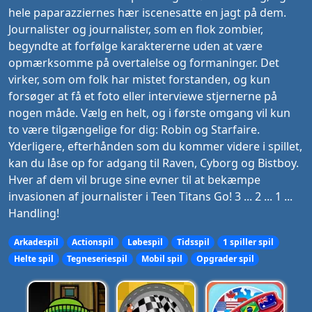
hele paparazziernes hær iscenesatte en jagt på dem.
Journalister og journalister, som en flok zombier,
begyndte at forfølge karaktererne uden at være
opmærksomme på overtalelse og formaninger. Det
virker, som om folk har mistet forstanden, og kun
forsøger at få et foto eller interviewe stjernerne på
nogen måde. Vælg en helt, og i første omgang vil kun
to være tilgængelige for dig: Robin og Starfaire.
Yderligere, efterhånden som du kommer videre i spillet,
kan du låse op for adgang til Raven, Cyborg og Bistboy.
Hver af dem vil bruge sine evner til at bekæmpe
invasionen af journalister i Teen Titans Go! 3 ... 2 ... 1 ...
Handling!
Arkadespil
Actionspil
Løbespil
Tidsspil
1 spiller spil
Helte spil
Tegneseriespil
Mobil spil
Opgrader spil