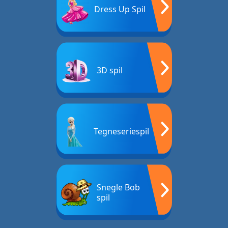
Dress Up Spil
3D spil
Tegneseriespil
Snegle Bob
spil