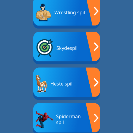
Wrestling spil
Skydespil
Heste spil
Spiderman
spil