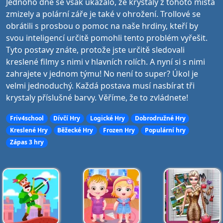
Jednoho dne se však ukázalo, že krystaly z tohoto místa
zmizely a polární záře je také v ohrožení. Trollové se
obrátili s prosbou o pomoc na naše hrdiny, kteří by
svou inteligencí určitě pomohli tento problém vyřešit.
Tyto postavy znáte, protože jste určitě sledovali
kreslené filmy s nimi v hlavních rolích. A nyní si s nimi
zahrajete v jednom týmu! No není to super? Úkol je
velmi jednoduchý. Každá postava musí nasbírat tři
krystaly příslušné barvy. Věříme, že to zvládnete!
Friv4school
Dívčí Hry
Logické Hry
Dobrodružné Hry
Kreslené Hry
Běžecké Hry
Frozen Hry
Populární hry
Zápas 3 hry