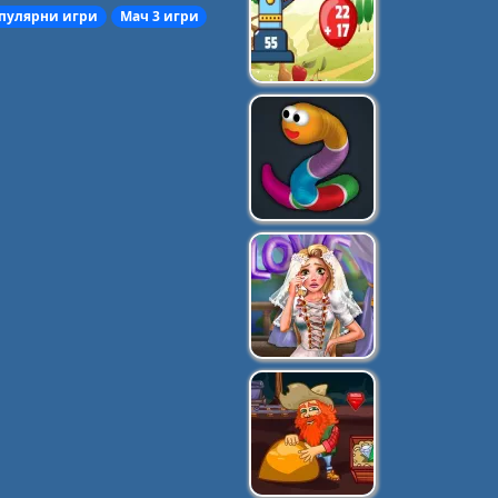
пулярни игри
Мач 3 игри