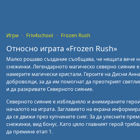
Игри
Friv4school
Frozen Rush
Относно играта «Frozen Rush»
Малко рошаво създание съобщава, че нещата вече не с
снежинки. Легендарното магическо северно сияние е
намерите магически кристали. Героите на Дисни Анна,
доброволци, за да им помогнат да преоткрият светли
и да разкривате Северното сияние.
Северното сияние е избледняло и анимираните герои 
началото на играта. Заглавието на екрана информира
да се движи през купчините сняг. За да улесните пр
снежинки, вид бонус. Като цяло главният герой трябва
да премине етап 1.