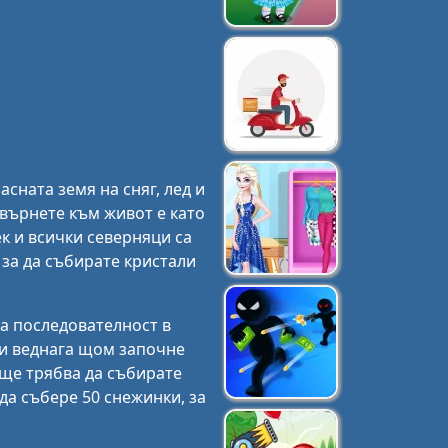
сната земя на сняг, лед и
върнете към живот е като
ек и всички северняци са
 за да събирате кристали
ка последователност в
ки веднага щом започне
 ще трябва да събирате
 да събере 50 снежинки, за