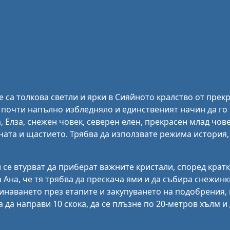
а толкова светли и ярки в Сияйното кралство от прекра
 почти напълно избледняло и единственият начин да го 
 Елза, снежен човек, северен елен, прекрасен млад чов
ната и щастието. Трябва да използвате режима история,
се втурват да приберат важните кристали, според крат
 Ана, че тя трябва да прескача ями и да събира снежин
еминаването през етапите и закупуването на подобрения,
 да направи 10 скока, да се плъзне по 20-метров хълм и