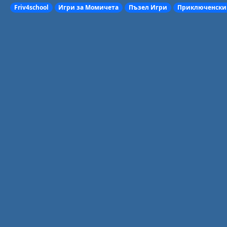
Friv4school
Игри за Момичета
Пъзел Игри
Приключенски