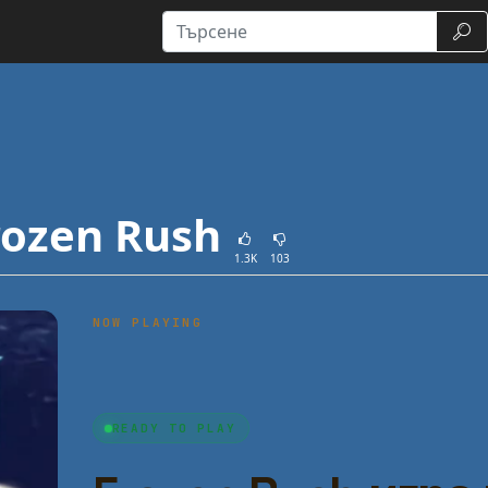
Тър
rozen Rush
1.3K
103