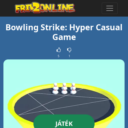
Bowling Strike: Hyper Casual
Game
5
1
JÁTÉK