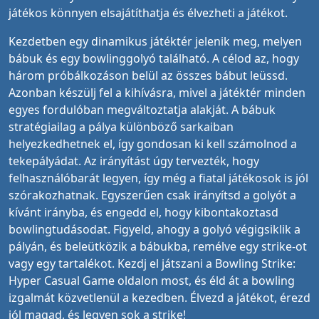
játékos könnyen elsajátíthatja és élvezheti a játékot.
Kezdetben egy dinamikus játéktér jelenik meg, melyen
bábuk és egy bowlinggolyó található. A célod az, hogy
három próbálkozáson belül az összes bábut leüssd.
Azonban készülj fel a kihívásra, mivel a játéktér minden
egyes fordulóban megváltoztatja alakját. A bábuk
stratégiailag a pálya különböző sarkaiban
helyezkedhetnek el, így gondosan ki kell számolnod a
tekepályádat. Az irányítást úgy tervezték, hogy
felhasználóbarát legyen, így még a fiatal játékosok is jól
szórakozhatnak. Egyszerűen csak irányítsd a golyót a
kívánt irányba, és engedd el, hogy kibontakoztasd
bowlingtudásodat. Figyeld, ahogy a golyó végigsiklik a
pályán, és beleütközik a bábukba, remélve egy strike-ot
vagy egy tartalékot. Kezdj el játszani a Bowling Strike:
Hyper Casual Game oldalon most, és éld át a bowling
izgalmát közvetlenül a kezedben. Élvezd a játékot, érezd
jól magad, és legyen sok a strike!