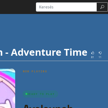
Kere
 - Adventure Time
81
11