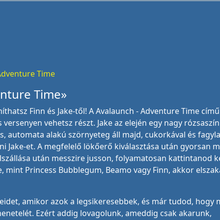
Adventure Time
enture Time»
íthatsz Finn és Jake-től! A Avalaunch - Adventure Time cím
s versenyen vehetsz részt. Jake az elején egy nagy rózsaszí
as, automata alakú szörnyeteg áll majd, cukorkával és fagyla
i Jake-et. A megfelelő lökőerő kiválasztása után gyorsan m
lszállása után messzire jusson, folyamatosan kattintanod ke
e, mint Princess Bubblegum, Beamo vagy Finn, akkor elszak
idet, amikor azok a legsikeresebbek, és már tudod, hogy 
enetelét. Ezért addig lovagolunk, ameddig csak akarunk,