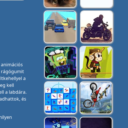
ű animációs
n rágógumit
ltkehellyel a
eg kell
ll a labdára.
adhattok, és
milyen