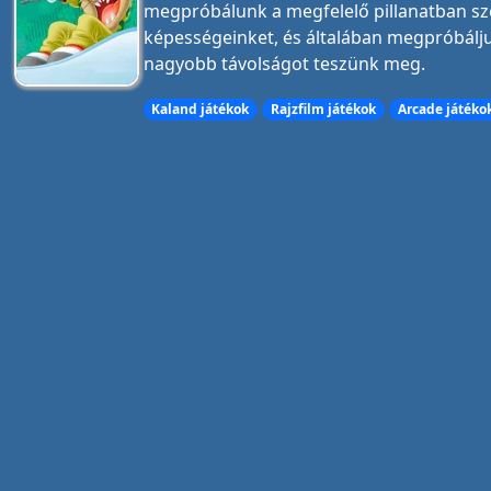
megpróbálunk a megfelelő pillanatban szét
képességeinket, és általában megpróbálj
nagyobb távolságot teszünk meg.
Kaland játékok
Rajzfilm játékok
Arcade játéko