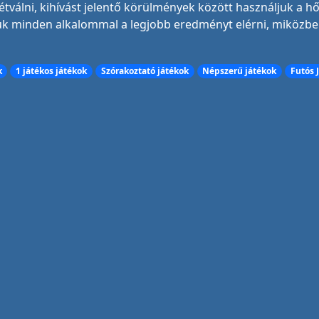
válni, kihívást jelentő körülmények között használjuk a hő
uk minden alkalommal a legjobb eredményt elérni, miközbe
k
1 játékos játékok
Szórakoztató játékok
Népszerű játékok
Futós 