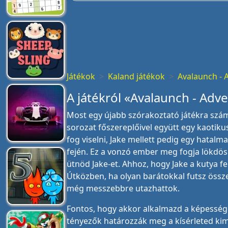
Játékok
Kaland játékok
Avalaunch - 
A játékról «Avalaunch - Adv
Most egy újabb szórakoztató játékra szám
sorozat főszereplőivel együtt egy kaotiku
fog viselni, Jake mellett pedig egy hatalm
fején. Ez a vonzó ember meg fogja lökdösn
ütnöd Jake-et. Ahhoz, hogy Jake a kutya fe
Útközben, ha olyan barátokkal futsz össz
még messzebbre utazhattok.
Fontos, hogy akkor alkalmazd a képessége
tényezők határozzák meg a kísérleted kim