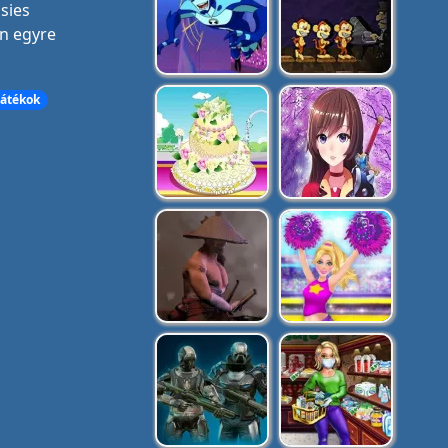
sies
n egyre
Játékok