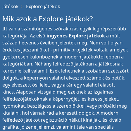
Játékok
Explore játékok
Mik azok a Explore játékok?
Itt van a számítógépes szórakozás egyik legnépszerűbb
kategóriája. Az első
ingyenes Explore játékok
a múlt
század hetvenes éveiben jelentek meg. Nem volt olyan
érdekes játszani őket - primitív projektek voltak, amelyek
gyökeresen különböznek a modern játékoktól ebben a
kategóriában. Néhány felfedező játékban a játékosnak
keresnie kell valamit. Ezek lehetnek a szobában szétszórt
dolgok, a képernyőn valahol elveszett számok és betűk,
egy elveszett ősi lelet, vagy akár egy valahol elásott
kincs. Alaposan vizsgáld meg ezeknek az izgalmas
felfedezőjátékoknak a képernyőjét, és keress jeleket,
nyomokat, beszélgess a szereplőkkel, vagy próbáld meg
kitalálni, hol várnak rád a keresett dolgok. A modern
felfedező játékot regisztráció nélkül kínálják, és kiváló
grafika, jó zene jellemzi, valamint tele van speciális