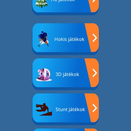
Hokis játékok
3D játékok
Stunt játékok