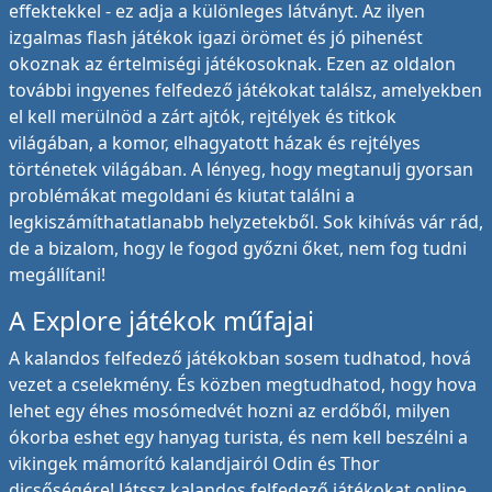
effektekkel - ez adja a különleges látványt. Az ilyen
izgalmas flash játékok igazi örömet és jó pihenést
okoznak az értelmiségi játékosoknak. Ezen az oldalon
további ingyenes felfedező játékokat találsz, amelyekben
el kell merülnöd a zárt ajtók, rejtélyek és titkok
világában, a komor, elhagyatott házak és rejtélyes
történetek világában. A lényeg, hogy megtanulj gyorsan
problémákat megoldani és kiutat találni a
legkiszámíthatatlanabb helyzetekből. Sok kihívás vár rád,
de a bizalom, hogy le fogod győzni őket, nem fog tudni
megállítani!
A Explore játékok műfajai
A kalandos felfedező játékokban sosem tudhatod, hová
vezet a cselekmény. És közben megtudhatod, hogy hova
lehet egy éhes mosómedvét hozni az erdőből, milyen
ókorba eshet egy hanyag turista, és nem kell beszélni a
vikingek mámorító kalandjairól Odin és Thor
dicsőségére! Játssz kalandos felfedező játékokat online,