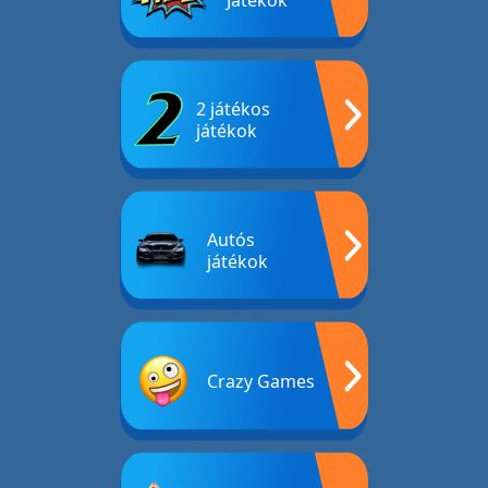
Játékok
2 játékos
játékok
Autós
játékok
Crazy Games