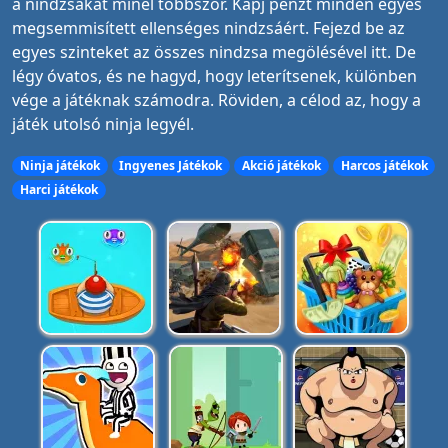
a nindzsákat minél többször. Kapj pénzt minden egyes
megsemmisített ellenséges nindzsáért. Fejezd be az
egyes szinteket az összes nindzsa megölésével itt. De
légy óvatos, és ne hagyd, hogy leterítsenek, különben
vége a játéknak számodra. Röviden, a célod az, hogy a
játék utolsó ninja legyél.
Ninja játékok
Ingyenes Játékok
Akció játékok
Harcos játékok
Harci játékok