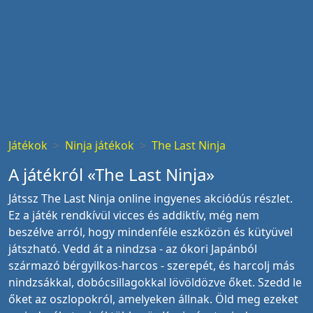
Játékok
Ninja játékok
The Last Ninja
A játékról «The Last Ninja»
Játssz The Last Ninja online ingyenes akciódús részlet.
Ez a játék rendkívül vicces és addiktív, még nem
beszélve arról, hogy mindenféle eszközön és kütyüvel
játszható. Vedd át a nindzsa - az ókori Japánból
származó bérgyilkos-harcos - szerepét, és harcolj más
nindzsákkal, dobócsillagokkal lövöldözve őket. Szedd le
őket az oszlopokról, amelyeken állnak. Öld meg ezeket