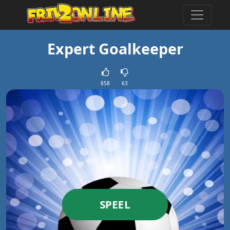
Expert Goalkeeper
858
63
SPEEL