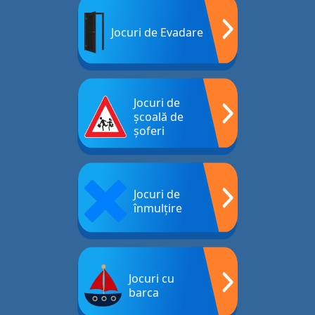
Jocuri de Evadare
Jocuri de
școală de
șoferi
Jocuri de
înmulțire
Jocuri cu
barca