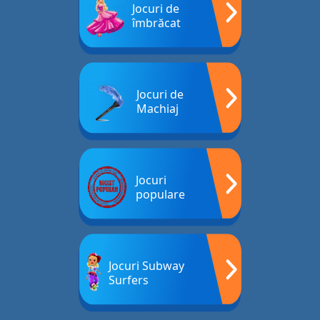
Jocuri de
îmbrăcat
Jocuri de
Machiaj
Jocuri
populare
Jocuri Subway
Surfers