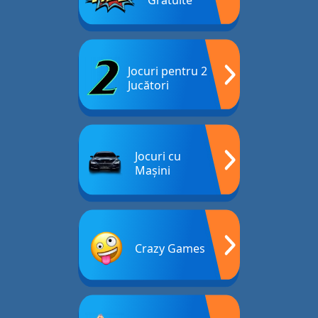
Gratuite
Jocuri pentru 2
Jucători
Jocuri cu
Mașini
Crazy Games