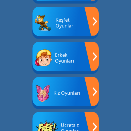
Keşfet
Oyunları
Erkek
Oyunları
Kız Oyunları
Ücretsiz