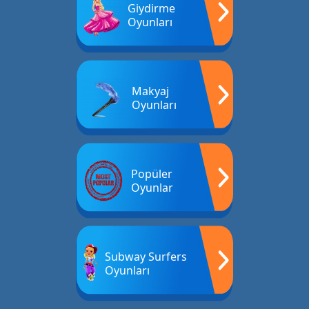
Giydirme
Oyunları
Makyaj
Oyunları
Popüler
Oyunlar
Subway Surfers
Oyunları