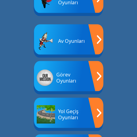
Oyunları
Av Oyunları
Görev
Oyunları
Yol Geçiş
Oyunları