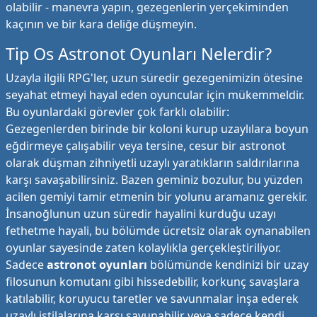
olabilir - manevra yapın, gezegenlerin yerçekiminden
kaçının ve bir kara deliğe düşmeyin.
Tip Os Astronot Oyunları Nelerdir?
Uzayla ilgili RPG'ler, uzun süredir gezegenimizin ötesine
seyahat etmeyi hayal eden oyuncular için mükemmeldir.
Bu oyunlardaki görevler çok farklı olabilir:
Gezegenlerden birinde bir koloni kurup uzaylılara boyun
eğdirmeye çalışabilir veya tersine, cesur bir astronot
olarak düşman zihniyetli uzaylı yaratıkların saldırılarına
karşı savaşabilirsiniz. Bazen geminiz bozulur, bu yüzden
acilen gemiyi tamir etmenin bir yolunu aramanız gerekir.
İnsanoğlunun uzun süredir hayalini kurduğu uzayı
fethetme hayali, bu bölümde ücretsiz olarak oynanabilen
oyunlar sayesinde zaten kolaylıkla gerçekleştiriliyor.
Sadece
astronot oyunları
bölümünde kendinizi bir uzay
filosunun komutanı gibi hissedebilir, korkunç savaşlara
katılabilir, koruyucu taretler ve savunmalar inşa ederek
uzaylı istilalarına karşı savunabilir veya sadece kendi