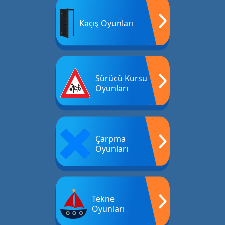
Kaçış Oyunları
Sürücü Kursu
Oyunları
Çarpma
Oyunları
Tekne
Oyunları