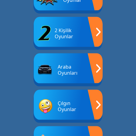
Oyunlar
2 Kişilik
Oyunlar
Araba
Oyunları
Çılgın
Oyunlar