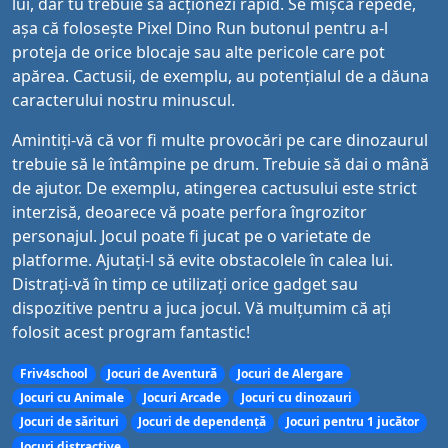
lui, dar tu trebuie să acționezi rapid. Se mișcă repede,
așa că folosește Pixel Dino Run butonul pentru a-l
proteja de orice blocaje sau alte pericole care pot
apărea. Cactusii, de exemplu, au potențialul de a dăuna
caracterului nostru minuscul.
Amintiți-vă că vor fi multe provocări pe care dinozaurul
trebuie să le întâmpine pe drum. Trebuie să dai o mână
de ajutor. De exemplu, atingerea cactusului este strict
interzisă, deoarece vă poate perfora îngrozitor
personajul. Jocul poate fi jucat pe o varietate de
platforme. Ajutați-l să evite obstacolele în calea lui.
Distrați-vă în timp ce utilizați orice gadget sau
dispozitive pentru a juca jocul. Vă mulțumim că ați
folosit acest program fantastic!
Friv4school
Jocuri de Aventură
Jocuri de Alergare
Jocuri cu Animale
Jocuri Arcade
Jocuri cu dinozauri
Jocuri de sărituri
Jocuri de dependență
Jocuri pentru 1 jucător
Jocuri distractive