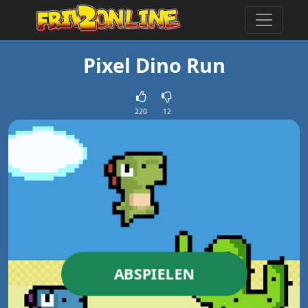
Pixel Dino Run
220
12
ABSPIELEN