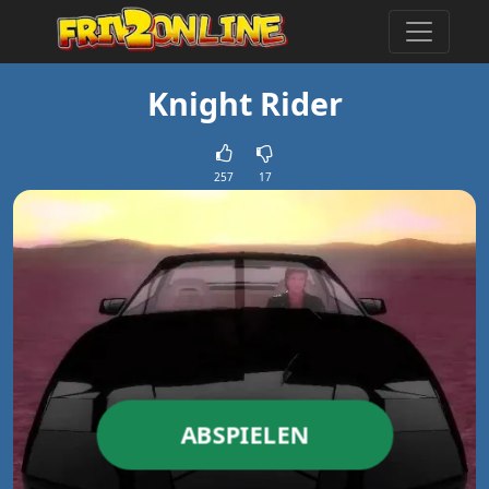
Knight Rider
257
17
ABSPIELEN