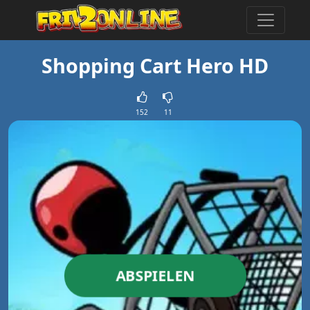
Shopping Cart Hero HD
152
11
ABSPIELEN