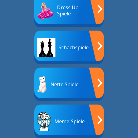
Dress Up
Spiele
Schachspiele
Nette Spiele
Meme-Spiele