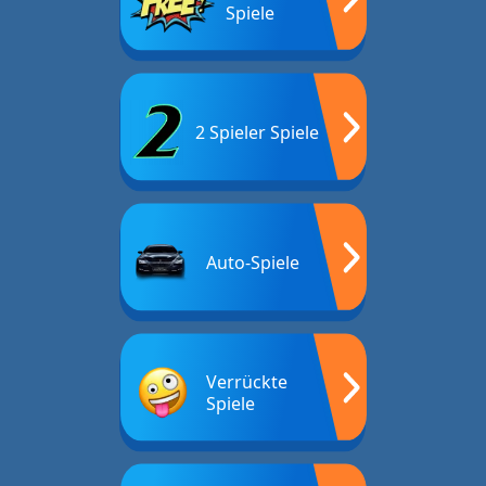
Spiele
2 Spieler Spiele
Auto-Spiele
Verrückte
Spiele