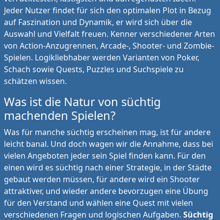
Jeder Nutzer findet für sich den optimalen Plot in Bezug
auf Faszination und Dynamik, er wird sich über die
Auswahl und Vielfalt freuen. Kenner verschiedener Arten
von Action-Anzugrennen, Arcade-, Shooter- und Zombie-
Spielen. Logikliebhaber werden Varianten von Poker,
Schach sowie Quests, Puzzles und Suchspiele zu
schätzen wissen.
Was ist die Natur von süchtig
machenden Spielen?
Was für manche süchtig erscheinen mag, ist für andere
leicht banal. Und doch wagen wir die Annahme, dass bei
vielen Angeboten jeder sein Spiel finden kann. Für den
einen wird es süchtig nach einer Strategie, in der Städte
gebaut werden müssen, für andere wird ein Shooter
attraktiver, und wieder andere bevorzugen eine Übung
für den Verstand und wählen eine Quest mit vielen
verschiedenen Fragen und logischen Aufgaben.
Süchtig