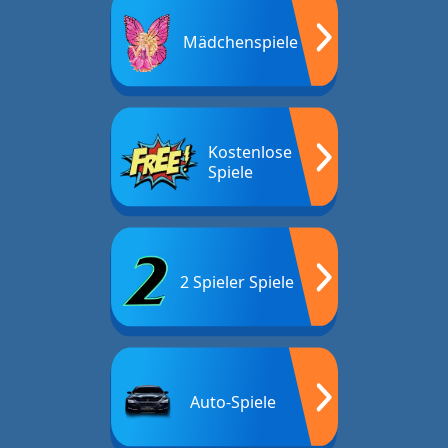
Mädchenspiele
Kostenlose
Spiele
2 Spieler Spiele
Auto-Spiele