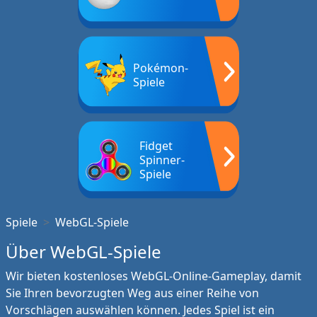
Pokémon-
Spiele
Fidget
Spinner-
Spiele
Spiele
WebGL-Spiele
Über WebGL-Spiele
Wir bieten kostenloses WebGL-Online-Gameplay, damit
Sie Ihren bevorzugten Weg aus einer Reihe von
Vorschlägen auswählen können. Jedes Spiel ist ein