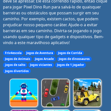
deve se apressar. Ele está correndo rápido, então clique
para jogar Pixel Dino Run para salvá-lo de quaisquer
barreiras ou obstáculos que possam surgir em seu
caminho. Por exemplo, existem cactos, que podem
prejudicar nosso pequeno caráter. Ajude-o a evitar
barreiras em seu caminho. Divirta-se jogando o jogo
usando qualquer tipo de gadgets e dispositivos. Bem-
vindo a este maravilhoso aplicativo!
Friv4escola
Jogos de Aventura
Jogos de Corrida
Jogos de Animais
Jogos Arcade
Jogos de dinossauros
jogos de salto
Jogos viciantes
Jogos de 1 jogador
Jogos divertidos