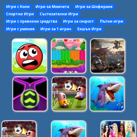
Игри с Коли
Игри за Момчета
Игри за Шофиране
Спортни Игри
Състезателни Игри
Игри с превозни средства
Игри за скорост
Пътни игри
Игри с умения
Игри за 1 играч
Екшън Игри