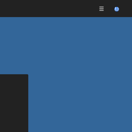
ζήτηση