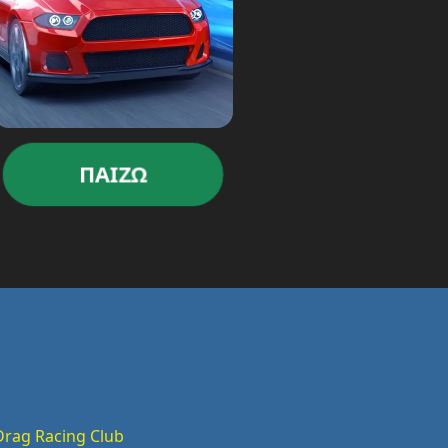
ΠΑΊΖΩ
Drag Racing Club