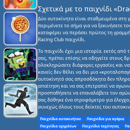
Σχετικά με το παιχνίδι «Dra
Δύο αυτοκίνητα είναι σταθμευμένα στη γ
περιμένετε το σήμα για να ξεκινήσετε τ
καταφέρει να περάσει πρώτος τη γραμμή
Racing Club παιχνίδι.
Το παιχνίδι έχει μια ιστορία. εκτός από
σας, πρέπει επίσης να οδηγείτε στους δρό
ολοκληρώσετε διάφορες εργασίες και να 
κανείς δεν θέλει να δει μια «κροταλοπαγί
αυτοκίνητό σας απροσδόκητα δεν πληροί 
απαίτηση και να σας επιτραπεί να αγωνι
προσπαθήσετε να επαναλάβετε τον αγώνα
σας δόθηκε ένα στροφόμετρο για έλεγχο,
συνεχώς όλους τους δείκτες του αυτοκιν
Παιχνίδια αυτοκινήτου
Παιχνίδια για αγόρια
Παιχνίδια οχημάτων
Παιχνίδια ταχύτητας
Πα