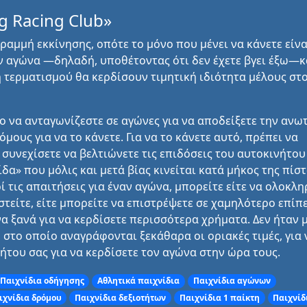
g Racing Club»
ραμμή εκκίνησης, οπότε το μόνο που μένει να κάνετε είνα
ον αγώνα —δηλαδή, υποθέτοντας ότι δεν έχετε βγει έξω—κ
 τερματισμού θα κερδίσουν τιμητική ιδιότητα μέλους στ
 το να ανταγωνίζεστε σε αγώνες για να αποδείξετε την αν
μους για να το κάνετε. Για να το κάνετε αυτό, πρέπει να
συνεχίσετε να βελτιώνετε τις επιδόσεις του αυτοκινήτου 
δα» που μόλις και μετά βίας κινείται κατά μήκος της πίστ
τις απαιτήσεις για έναν αγώνα, μπορείτε είτε να ολοκλ
στείτε, είτε μπορείτε να επιστρέψετε σε χαμηλότερο επίπ
 ξανά για να κερδίσετε περισσότερα χρήματα. Δεν ήταν 
 στο οποίο αναγράφονται ξεκάθαρα οι οριακές τιμές, για 
ήτου σας για να κερδίσετε τον αγώνα στην ώρα τους.
Παιχνίδια οδήγησης
Αθλητικά παιχνίδια
Παιχνίδια αγώνων
ιχνίδια δρόμου
Παιχνίδια δεξιοτήτων
Παιχνίδια 1 παίκτη
Παιχνίδ