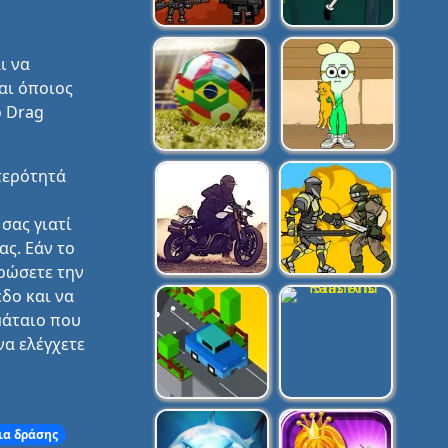
ι να
αι όποιος
ο Drag
ωτερότητά
σας γιατί
ας. Εάν το
ηρώσετε την
εδο και να
μάταιο που
να ελέγχετε
ια δράσης