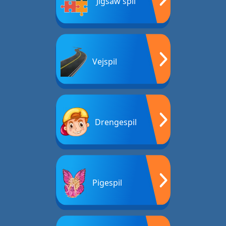
Jigsaw spil
Vejspil
Drengespil
Pigespil