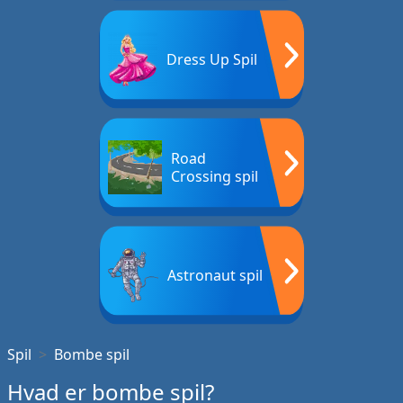
Dress Up Spil
Road
Crossing spil
Astronaut spil
Spil
Bombe spil
Hvad er bombe spil?