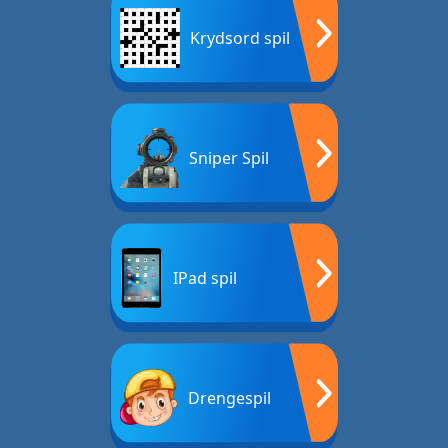
Krydsord spil
Sniper Spil
IPad spil
Drengespil