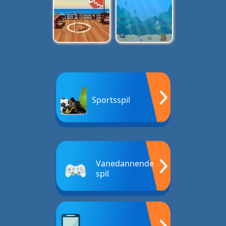
Sportsspil
Vanedannende
spil