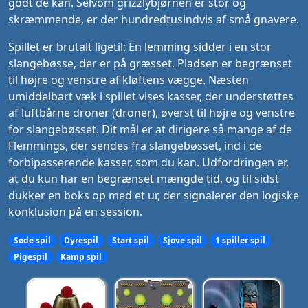
godt de kan. Selvom grizzlybjørnen er stor og
skræmmende, er der hundredtusindvis af små gnavere.
Spillet er brutalt ligetil: En lemming sidder i en stor
slangebøsse, der er på græsset. Pladsen er begrænset
til højre og venstre af kløftens vægge. Næsten
umiddelbart væk i spillet vises kasser, der understøttes
af luftbårne droner (droner), øverst til højre og venstre
for slangebøsset. Dit mål er at dirigere så mange af de
Flemmings, der sendes fra slangebøsset, ind i de
forbipasserende kasser, som du kan. Udfordringen er,
at du kun har en begrænset mængde tid, og til sidst
dukker en boks op med et ur, der signalerer den logiske
konklusion på en session.
Søde spil
Dyrespil
Start spil
Sjove spil
1 spiller spil
Pigespil
Kamp spil