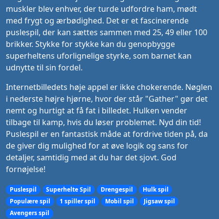
muskler blev enhver, der turde udfordre ham, mødt
med frygt og ærbødighed. Det er et fascinerende
puslespil, der kan sættes sammen med 25, 49 eller 100
brikker. Stykke for stykke kan du genopbygge
superheltens uforlignelige styrke, som barnet kan
udnytte til sin fordel.
Internetbilledets høje appel er ikke chokerende. Nøglen
i nederste højre hjørne, hvor der står "Gather" gør det
nemt og hurtigt at få fat i billedet. Hulken vender
tilbage til kamp, hvis du løser problemet. Nyd din tid!
Puslespil er en fantastisk måde at fordrive tiden på, da
de giver dig mulighed for at øve logik og sans for
detaljer, samtidig med at du har det sjovt. God
fornøjelse!
Puslespil
Superhelte Spil
Drengespil
Hulk spil
Populære spil
1 spiller spil
Mobil spil
Jigsaw spil
Avengers spil