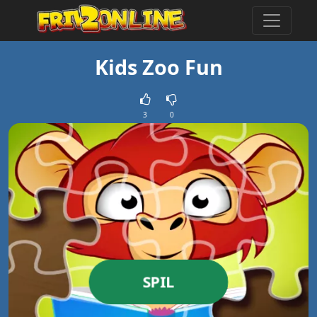
Kids Zoo Fun
3
0
SPIL