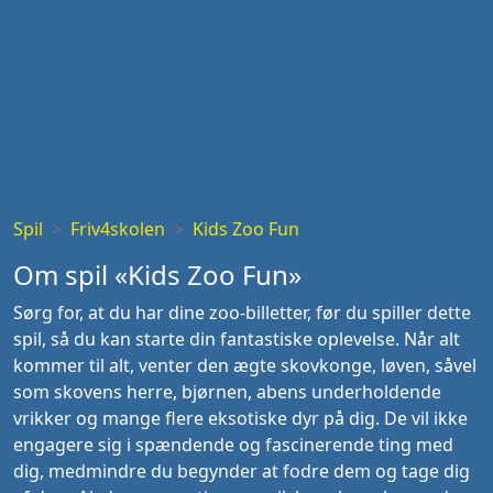
Spil
Friv4skolen
Kids Zoo Fun
Om spil «Kids Zoo Fun»
Sørg for, at du har dine zoo-billetter, før du spiller dette
spil, så du kan starte din fantastiske oplevelse. Når alt
kommer til alt, venter den ægte skovkonge, løven, såvel
som skovens herre, bjørnen, abens underholdende
vrikker og mange flere eksotiske dyr på dig. De vil ikke
engagere sig i spændende og fascinerende ting med
dig, medmindre du begynder at fodre dem og tage dig