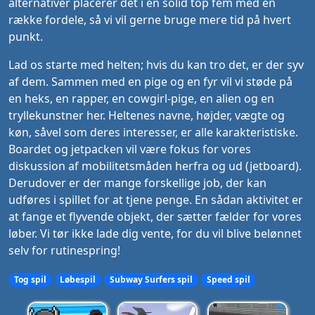
alternativer placerer det i en solid top fem med en
række fordele, så vi vil gerne bruge mere tid på hvert
punkt.
Lad os starte med helten; hvis du kan tro det, er der syv
af dem. Sammen med en pige og en fyr vil vi støde på
en heks, en rapper, en cowgirl-pige, en alien og en
tryllekunstner her. Heltenes navne, højder, vægte og
køn, såvel som deres interesser, er alle karakteristiske.
Boardet og jetpacken vil være fokus for vores
diskussion af mobilitetsmåden herfra og ud (jetboard).
Derudover er der mange forskellige job, der kan
udføres i spillet for at tjene penge. En sådan aktivitet er
at fange et flyvende objekt, der sætter fælder for vores
løber. Vi tør ikke lade dig vente, for du vil blive belønnet
selv for rutinespring!
Tog spil
Løbespil
Subway Surfers spil
Speed spil