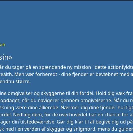
sin
sin»
r du tager på en spændende ny mission i dette actionfyldte 
tealth. Men vær forberedt - dine fjender er bevæbnet med 
endnu større.
dine omgivelser og skyggerne til din fordel. Hold dig væk fra
ve opdaget, når du navigerer gennem omgivelserne. Når du 
ænkning være dine allierede. Nærmer dig dine fjender hurtigt
ordel. Nedlæg dem, før de overhovedet har en chance for a
ger din tilstedeværelse. Gør dig klar til at begive dig ud på
Dyk ned i en verden af skygger og snigmord, mens du guide