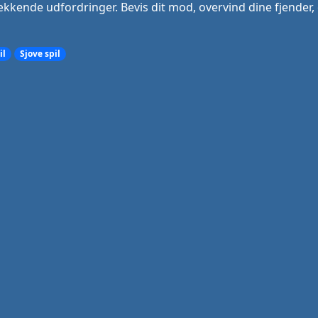
ende udfordringer. Bevis dit mod, overvind dine fjender,
il
Sjove spil