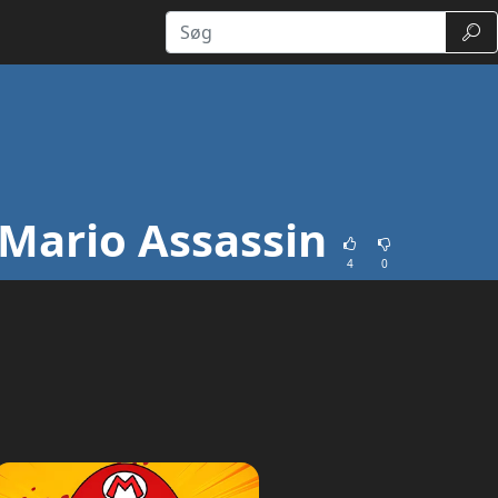
Søg
Mario Assassin
4
0