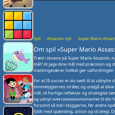
Spil
Assassin spil
Super Mario Assas
Om spil «Super Mario Assas
Træd i skoene på Super Mario Assassin, nå
mål? At jage dine mål med præcision og s
maskingeværer, hvilket gør udfordringen 
For at få succes er du nødt til at udnytte 
lommelygternes stråler, og undgå at bli
mål, vil hurtige reflekser og strategisk t
og udnyt overraskelsesmomentet til din f
forsvind så ind i skyggerne, før andre opda
fyldt med spænding, action og strategi. 