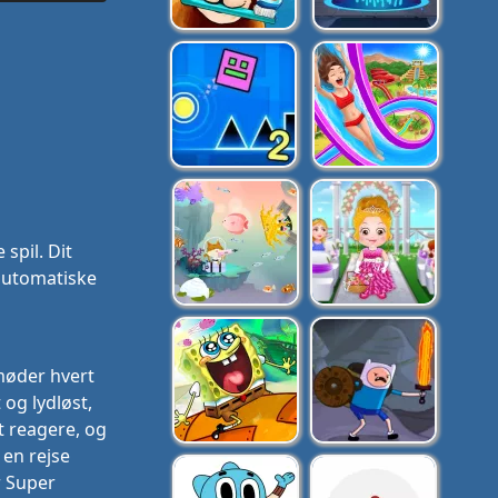
spil. Dit
automatiske
møder hvert
 og lydløst,
t reagere, og
 en rejse
r Super