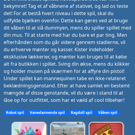
bekymret! Tag et af våbnene af stativet, og lad os teste
det! For at bestå hvert niveau i dette spil, skal du
udfylde bjælken ovenfor. Dette kan gøres ved at bruge
dit våben til at slå dummyen, mens du spiller spillet med
din mus. Til at starte med har du bare et par ting. Men
efterhånden som du går videre gennem stadierne, vil
du erhverve mønter og kasser. Kister indeholder
eksklusive lækkerier, og mønter kan bruges til at købe
alt fra butikken i spillet. Sving din økse, mens du klikker
og holder musen på skærmen for at affyre din pistol!
Under spillet kan mannequinen tabe en ikke-relateret
beklædningsgenstand. Efter at have samlet en bestemt
mængde af disse genstande, vil du være i stand til at
låse op for outfittet, som har et væld af cool tilbehør!
Robot spil
Vanedannende spil
Ragdoll spil
Våben spil