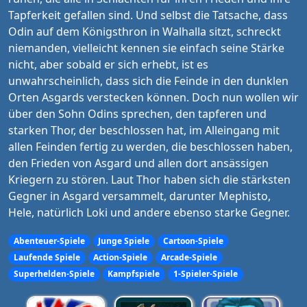
Tapferkeit gefallen sind. Und selbst die Tatsache, dass
Odin auf dem Königsthron in Walhalla sitzt, schreckt
niemanden, vielleicht kennen sie einfach seine Stärke
nicht, aber sobald er sich erhebt, ist es
unwahrscheinlich, dass sich die Feinde in den dunklen
Orten Asgards verstecken können. Doch nun wollen wir
über den Sohn Odins sprechen, den tapferen und
starken Thor, der beschlossen hat, im Alleingang mit
allen Feinden fertig zu werden, die beschlossen haben,
den Frieden von Asgard und allen dort ansässigen
Kriegern zu stören. Laut Thor haben sich die stärksten
Gegner in Asgard versammelt, darunter Mephisto,
Hele, natürlich Loki und andere ebenso starke Gegner.
Abenteuer-Spiele
Junge Spiele
Cartoon-Spiele
Laufende Spiele
Action-Spiele
Arcade-Spiele
Superhelden-Spiele
Kampfspiele
1-Spieler-Spiele