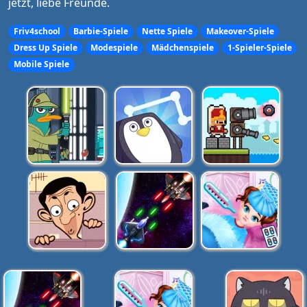
jetzt, liebe Freunde.
Friv4school
Barbie-Spiele
Nette Spiele
Makeover-Spiele
Dress Up Spiele
Modespiele
Mädchenspiele
1-Spieler-Spiele
Mobile Spiele