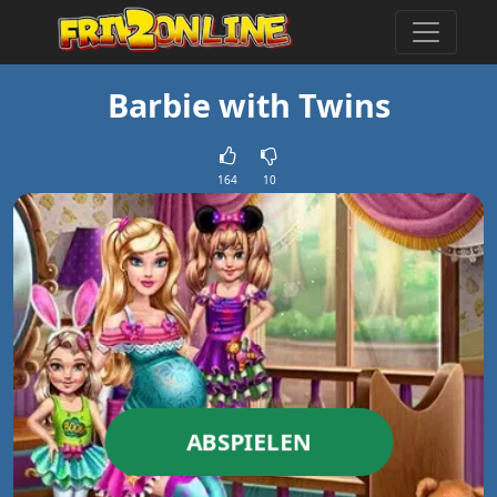
Barbie with Twins
164
10
ABSPIELEN