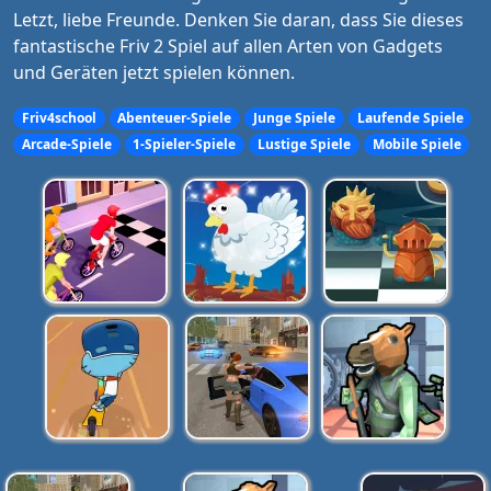
Letzt, liebe Freunde. Denken Sie daran, dass Sie dieses
fantastische Friv 2 Spiel auf allen Arten von Gadgets
und Geräten jetzt spielen können.
Friv4school
Abenteuer-Spiele
Junge Spiele
Laufende Spiele
Arcade-Spiele
1-Spieler-Spiele
Lustige Spiele
Mobile Spiele