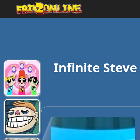
Infinite Steve