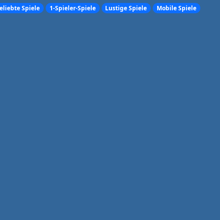
eliebte Spiele
1-Spieler-Spiele
Lustige Spiele
Mobile Spiele