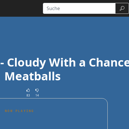
Suc
 - Cloudy With a Chance
Meatballs
83
14