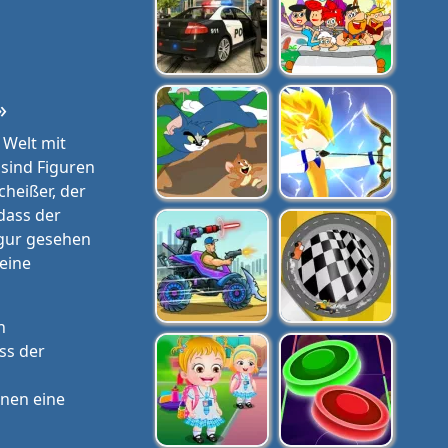
»
 Welt mit
sind Figuren
cheißer, der
 dass der
igur gesehen
 eine
n
ss der
hnen eine