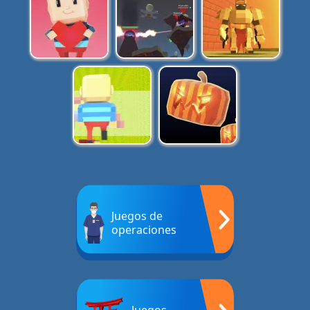
Juegos de
operaciones