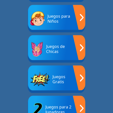
Juegos para
Niños
Juegos de
Chicas
Juegos
Gratis
Juegos para 2
Jugadores