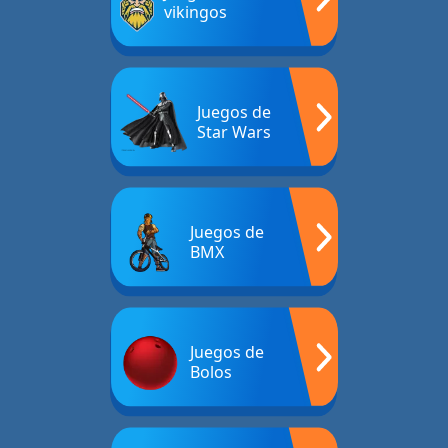
vikingos
Juegos de
Star Wars
Juegos de
BMX
Juegos de
Bolos