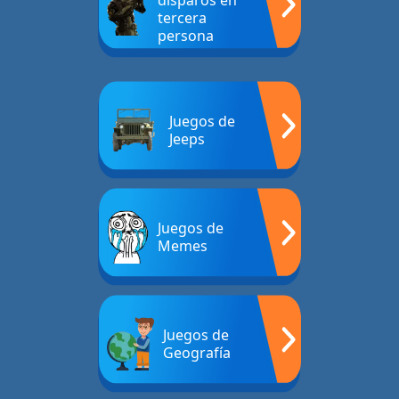
disparos en
tercera
persona
Juegos de
Jeeps
Juegos de
Memes
Juegos de
Geografía