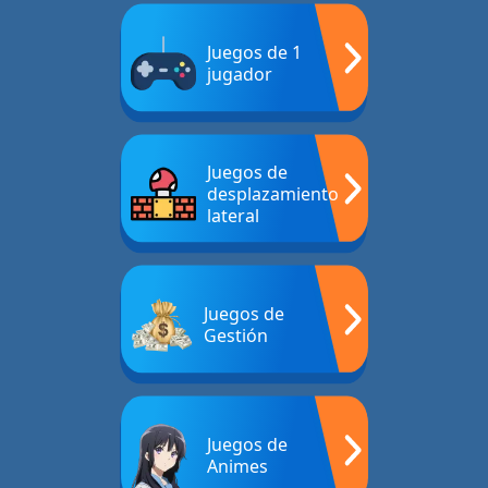
Juegos de 1
jugador
Juegos de
desplazamiento
lateral
Juegos de
Gestión
Juegos de
Animes