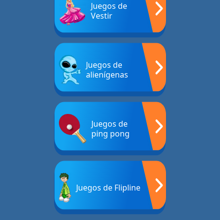
Juegos de
Vestir
Juegos de
alienígenas
Juegos de
ping pong
Juegos de Flipline