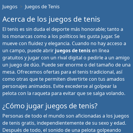
Juegos
Juegos de Tenis
Acerca de los juegos de tenis
El tenis es sin duda el deporte más honorable; tanto a
los monarcas como a los políticos les gusta jugar. Se
mueve con fluidez y elegancia. Cuando no hay acceso a
un campo, puede abrir
juegos de tenis
en línea
gratuitos y jugar con un rival digital o pedirle a un amigo
un juego de dúo. Puede ser enorme o del tamaño de una
mesa. Ofrecemos ofertas para el tenis tradicional, así
como otras que te permiten divertirte con tus amados
personajes animados. Evite excederse al golpear la
pelota con la raqueta para evitar que se salga volando.
¿Cómo jugar juegos de tenis?
Personas de todo el mundo son aficionadas a los juegos
de tenis gratis, independientemente de su sexo y edad.
Después de todo, el sonido de una pelota golpeando