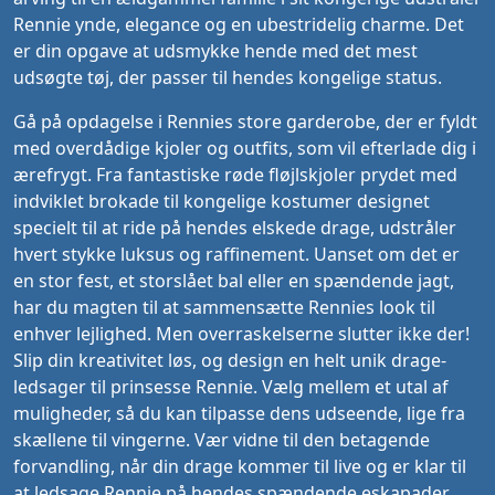
Rennie ynde, elegance og en ubestridelig charme. Det
er din opgave at udsmykke hende med det mest
udsøgte tøj, der passer til hendes kongelige status.
Gå på opdagelse i Rennies store garderobe, der er fyldt
med overdådige kjoler og outfits, som vil efterlade dig i
ærefrygt. Fra fantastiske røde fløjlskjoler prydet med
indviklet brokade til kongelige kostumer designet
specielt til at ride på hendes elskede drage, udstråler
hvert stykke luksus og raffinement. Uanset om det er
en stor fest, et storslået bal eller en spændende jagt,
har du magten til at sammensætte Rennies look til
enhver lejlighed. Men overraskelserne slutter ikke der!
Slip din kreativitet løs, og design en helt unik drage-
ledsager til prinsesse Rennie. Vælg mellem et utal af
muligheder, så du kan tilpasse dens udseende, lige fra
skællene til vingerne. Vær vidne til den betagende
forvandling, når din drage kommer til live og er klar til
at ledsage Rennie på hendes spændende eskapader.