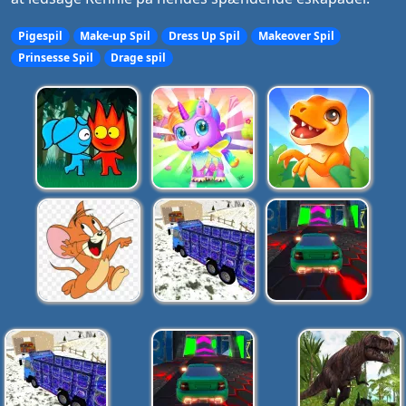
Pigespil
Make-up Spil
Dress Up Spil
Makeover Spil
Prinsesse Spil
Drage spil