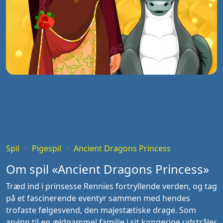
Spil
Pigespil
Ancient Dragons Princess
Om spil «Ancient Dragons Princess»
Træd ind i prinsesse Rennies fortryllende verden, og tag
på et fascinerende eventyr sammen med hendes
trofaste følgesvend, den majestætiske drage. Som
arving til en ældgammel familie i sit kongerige udstråler