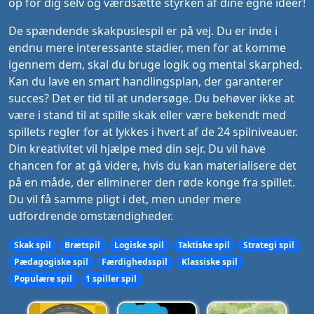
op for dig selv og værdsætte styrken af dine egne ideer!
De spændende skakpuslespil er på vej. Du er inde i
endnu mere interessante stadier, men for at komme
igennem dem, skal du bruge logik og mental skarphed.
Kan du lave en smart handlingsplan, der garanterer
succes? Det er tid til at undersøge. Du behøver ikke at
være i stand til at spille skak eller være bekendt med
spillets regler for at lykkes i hvert af de 24 spilniveauer.
Din kreativitet vil hjælpe med din sejr. Du vil have
chancen for at gå videre, hvis du kan materialisere det
på en måde, der eliminerer den røde konge fra spillet.
Du vil få samme pligt i det, men under mere
udfordrende omstændigheder.
Skak spil
Brætspil
Logiske spil
Taktiske spil
Strategi spil
Pædagogiske spil
Færdighedsspil
Klassiske spil
Populære spil
1 spiller spil