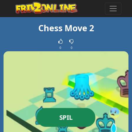
Chess Move 2
0
0
SPIL