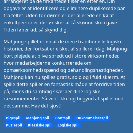
arrangeret på de firkantede fliser én efter én. Din
opgave er at identificere og eliminere duplikerede par
fra feltet. Uden for døren er der allerede en kø af
enkeltpersoner, der ønsker at få skønne sko i gave.
Tiden løber ud, så skynd dig.
Mahjong-spillet er en af de mere traditionelle logiske
historier, der fortsat er elsket af spillere i dag. Mahjong-
kort plejede at blive spredt ud i store virksomheder,
hvor medarbejderne konkurrerede om
opmærksomhedsspænd og behandlingshastigheder.
Mahjong kan nu spilles gratis, solo og i fuld skærm. At
spille dette spil er en fantastisk måde at fordrive tiden
på, mens du samtidig skærper dine logiske
ræsonnementer. Så vent ikke og begynd at spille med
det samme. Hav det sjovt!
Pigespil
Mahjong spil
Brætspil
Hukommelsesspil
Puslespil
Klassiske spil
Logiske spil